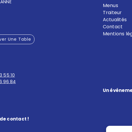
LANNE
Menus
Traiteur
Actualités
Contact
Mentions lé
ver Une Table
3 55 10
6 96 84
Un événemen
de contact !