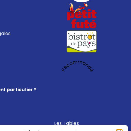
gales
Recommandé
t particulier ?
2025
Les Tables
Gourmandes