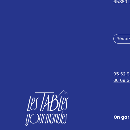
65380 
Réser
05 62 9
06 69 3
On gar